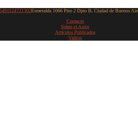
5491124721302
Esmeralda 1066 Piso 2 Dpto B, Ciudad de Buenos Air
Contacto
Sobre el Autor
Artículos Publicados
Videos
ialistas en pro